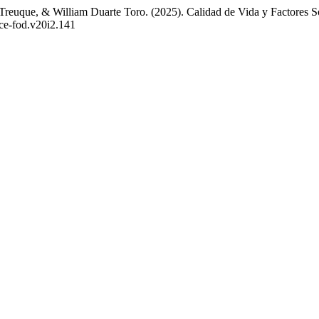
s Treuque, & William Duarte Toro. (2025). Calidad de Vida y Factore
rce-fod.v20i2.141