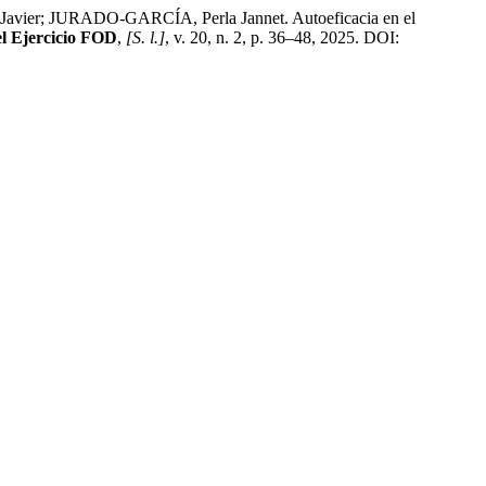
; JURADO-GARCÍA, Perla Jannet. Autoeficacia en el
el Ejercicio FOD
,
[S. l.]
, v. 20, n. 2, p. 36–48, 2025. DOI: