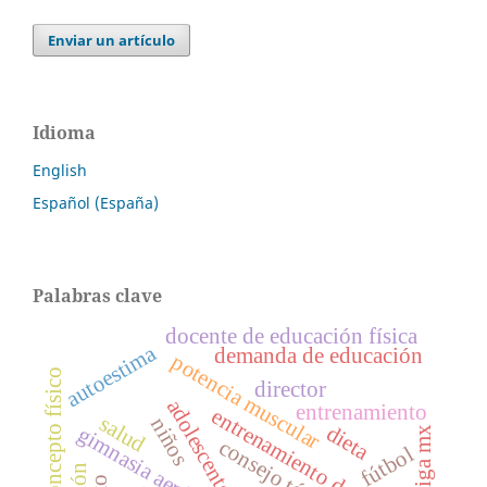
Enviar un artículo
Idioma
English
Español (España)
Palabras clave
docente de educación física
autoestima
demanda de educación
potencia muscular
autoconcepto físico
director
adolescentes
entrenamiento
entrenamiento deportivo
salud
niños
dieta
gimnasia aeróbica
liga mx
consejo técnico
fútbol