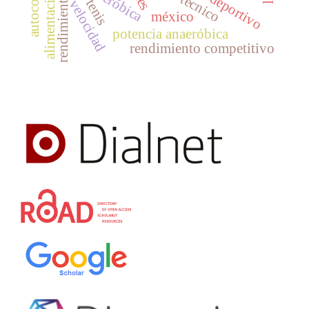
alimentación
rendimiento
tenis
velocidad
méxico
potencia anaeróbica
rendimiento competitivo