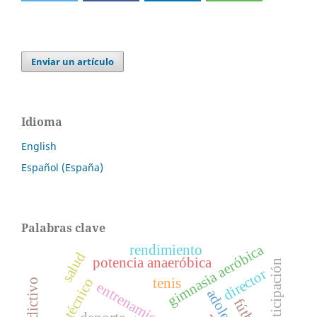
Enviar un artículo
Idioma
English
Español (España)
Palabras clave
gimnasia aeróbica
rendimiento
salud
potencia anaeróbica
participación
director
tenis
entrenamiento
fútbol