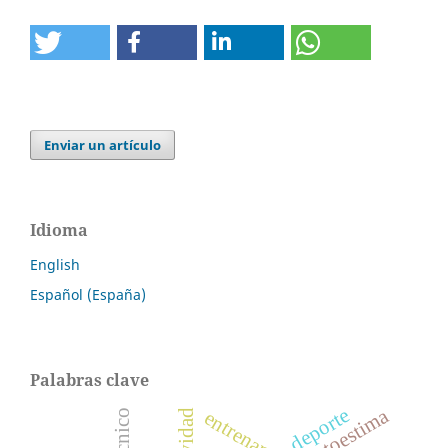
Enviar un artículo
Idioma
English
Español (España)
Palabras clave
deporte
autoestima