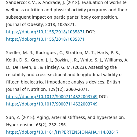
Sandercock, V., & Andrade, J. (2018). Evaluation of worksite
wellness nutrition and physical activity programs and their
subsequent impact on participants’ body composition.
Journal of Obesity, 2018, 1035871.
https://doi.org/10.1155/2018/1035871
DOI:
https://doi.org/10.1155/2018/1035871
Siedler, M. R., Rodriguez, C., Stratton, M. T., Harty, P. S.,
Keith, D. S., Green, J. J., Boykin, J. R., White, S. J., Williams, A.
D., DeHaven, B., & Tinsley, G. M. (2023). Assessing the
reliability and cross-sectional and longitudinal validity of
fifteen bioelectrical impedance analysis devices. British
Journal of Nutrition, 129(12), 2060–2071.
https://doi.org/10.1017/S0007114522003749
DOI:
https://doi.org/10.1017/S0007114522003749
Sun, Z. (2015). Aging, arterial stiffness, and hypertension.
Hypertension, 65(2), 252–256.
https://doi.org/10.1161/HYPERTENSIONAHA.114.03617