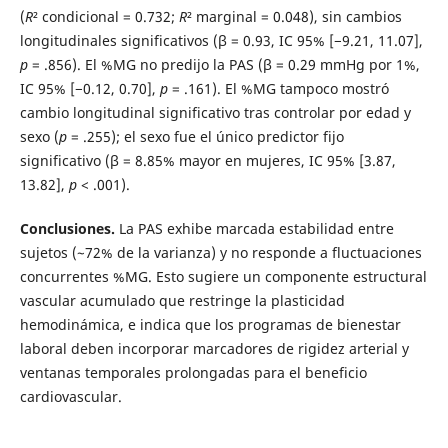
(
R
² condicional = 0.732;
R
² marginal = 0.048), sin cambios
longitudinales significativos (β = 0.93, IC 95% [−9.21, 11.07],
p
= .856). El %MG no predijo la PAS (β = 0.29 mmHg por 1%,
IC 95% [−0.12, 0.70],
p
= .161). El %MG tampoco mostró
cambio longitudinal significativo tras controlar por edad y
sexo (
p
= .255); el sexo fue el único predictor fijo
significativo (β = 8.85% mayor en mujeres, IC 95% [3.87,
13.82],
p
< .001).
Conclusiones.
La PAS exhibe marcada estabilidad entre
sujetos (~72% de la varianza) y no responde a fluctuaciones
concurrentes %MG. Esto sugiere un componente estructural
vascular acumulado que restringe la plasticidad
hemodinámica, e indica que los programas de bienestar
laboral deben incorporar marcadores de rigidez arterial y
ventanas temporales prolongadas para el beneficio
cardiovascular.