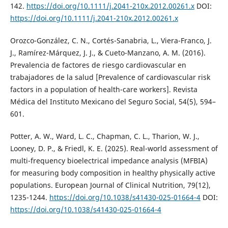
142.
https://doi.org/10.1111/j.2041-210x.2012.00261.x
DOI:
https://doi.org/10.1111/j.2041-210x.2012.00261.x
Orozco-González, C. N., Cortés-Sanabria, L., Viera-Franco, J.
J., Ramírez-Márquez, J. J., & Cueto-Manzano, A. M. (2016).
Prevalencia de factores de riesgo cardiovascular en
trabajadores de la salud [Prevalence of cardiovascular risk
factors in a population of health-care workers]. Revista
Médica del Instituto Mexicano del Seguro Social, 54(5), 594–
601.
Potter, A. W., Ward, L. C., Chapman, C. L., Tharion, W. J.,
Looney, D. P., & Friedl, K. E. (2025). Real-world assessment of
multi-frequency bioelectrical impedance analysis (MFBIA)
for measuring body composition in healthy physically active
populations. European Journal of Clinical Nutrition, 79(12),
1235-1244.
https://doi.org/10.1038/s41430-025-01664-4
DOI:
https://doi.org/10.1038/s41430-025-01664-4