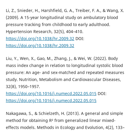
Li, Z., Snieder, H., Harshfield, G. A., Treiber, F. A., & Wang, X.
(2009). A 15-year longitudinal study on ambulatory blood
pressure tracking from childhood to early adulthood.
Hypertension Research, 32(5), 404–410.
https://doi.org/10.1038/hr.2009.32
DOI:
https://doi.org/10.1038/hr.2009.32
Liu, Y., Wen, X., Gao, M., Zhang, J., & Wei, W. (2022). Body
mass index change in relation to longitudinal systolic blood
pressure: An age- and sex-matched and repeated measures
study. Nutrition, Metabolism and Cardiovascular Diseases,
32(8), 1950–1957.
https://doi.org/10.1016/j.numecd.2022.05.015
DOI:
https://doi.org/10.1016/j.numecd.2022.05.015
Nakagawa, S., & Schielzeth, H. (2013). A general and simple
method for obtaining R² from generalized linear mixed-
effects models. Methods in Ecology and Evolution, 4(2), 133–