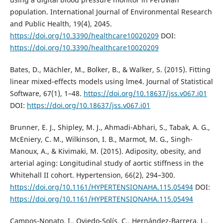
population. International Journal of Environmental Research
and Public Health, 19(4), 2045.
https://doi.org/10.3390/healthcare10020209
DOI:
https://doi.org/10.3390/healthcare10020209
Bates, D., Mächler, M., Bolker, B., & Walker, S. (2015). Fitting
linear mixed-effects models using lme4. Journal of Statistical
Software, 67(1), 1–48.
https://doi.org/10.18637/jss.v067.i01
DOI:
https://doi.org/10.18637/jss.v067.i01
Brunner, E. J., Shipley, M. J., Ahmadi-Abhari, S., Tabak, A. G.,
McEniery, C. M., Wilkinson, I. B., Marmot, M. G., Singh-
Manoux, A., & Kivimaki, M. (2015). Adiposity, obesity, and
arterial aging: Longitudinal study of aortic stiffness in the
Whitehall II cohort. Hypertension, 66(2), 294–300.
https://doi.org/10.1161/HYPERTENSIONAHA.115.05494
DOI:
https://doi.org/10.1161/HYPERTENSIONAHA.115.05494
Campos-Nonato, I., Oviedo-Solís, C., Hernández-Barrera, L.,