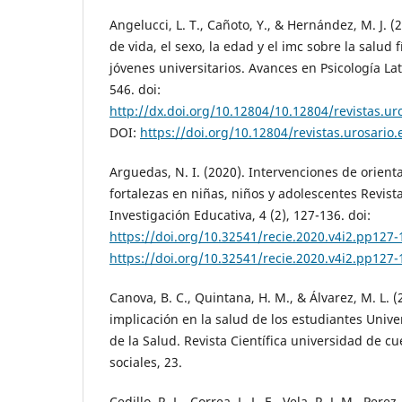
Angelucci, L. T., Cañoto, Y., & Hernández, M. J. (2
de vida, el sexo, la edad y el imc sobre la salud f
jóvenes universitarios. Avances en Psicología La
546. doi:
http://dx.doi.org/10.12804/10.12804/revistas.ur
DOI:
https://doi.org/10.12804/revistas.urosario
Arguedas, N. I. (2020). Intervenciones de orient
fortalezas en niñas, niños y adolescentes Revist
Investigación Educativa, 4 (2), 127-136. doi:
https://doi.org/10.32541/recie.2020.v4i2.pp127-
https://doi.org/10.32541/recie.2020.v4i2.pp127-
Canova, B. C., Quintana, H. M., & Álvarez, M. L. (
implicación en la salud de los estudiantes Univer
de la Salud. Revista Científica universidad de c
sociales, 23.
Cedillo, R. L., Correa, L. L. E., Vela, R. J. M., Perez,