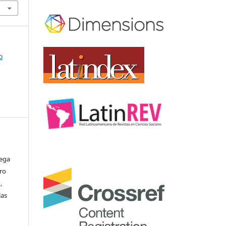
o
tega
ro
,
las