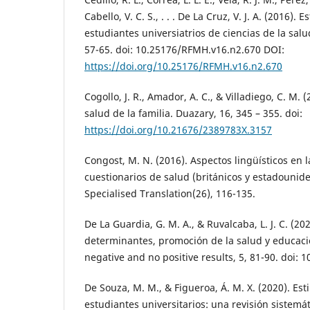
Cabello, V. C. S., . . . De La Cruz, V. J. A. (2016). 
estudiantes universiatrios de ciencias de la salu
57-65. doi: 10.25176/RFMH.v16.n2.670 DOI:
https://doi.org/10.25176/RFMH.v16.n2.670
Cogollo, J. R., Amador, A. C., & Villadiego, C. M. 
salud de la familia. Duazary, 16, 345 – 355. doi:
https://doi.org/10.21676/2389783X.3157
Congost, M. N. (2016). Aspectos lingüísticos en 
cuestionarios de salud (británicos y estadounide
Specialised Translation(26), 116-135.
De La Guardia, G. M. A., & Ruvalcaba, L. J. C. (20
determinantes, promoción de la salud y educació
negative and no positive results, 5, 81-90. doi:
De Souza, M. M., & Figueroa, Á. M. X. (2020). Esti
estudiantes universitarios: una revisión sistemát