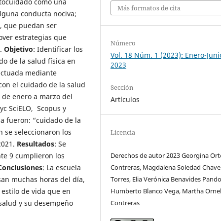
autocuidado como una
Más formatos de cita
alguna conducta nociva;
s, que puedan ser
over estrategias que
Número
s.
Objetivo
: Identificar los
Vol. 18 Núm. 1 (2023): Enero-Juni
o de la salud física en
2023
fectuada mediante
con el cuidado de la salud
Sección
s de enero a marzo del
Artículos
yc SciELO, Scopus y
 fueron: “cuidado de la
n se seleccionaron los
Licencia
2021.
Resultados
: Se
nte 9 cumplieron los
Derechos de autor 2023 Georgina Or
Conclusiones
: La escuela
Contreras, Magdalena Soledad Chave
san muchas horas del día,
Torres, Elia Verónica Benavides Pando
 estilo de vida que en
Humberto Blanco Vega, Martha Orne
 salud y su desempeño
Contreras