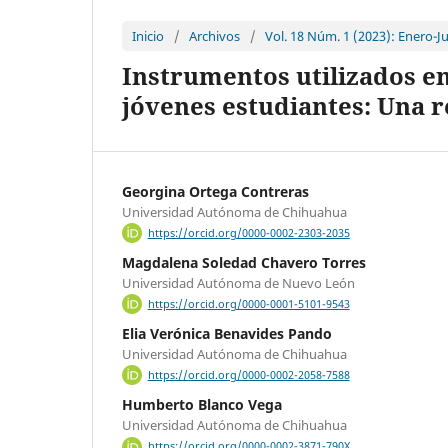
Inicio
/
Archivos
/
Vol. 18 Núm. 1 (2023): Enero-J
Instrumentos utilizados en 
jóvenes estudiantes: Una r
Georgina Ortega Contreras
Universidad Autónoma de Chihuahua
https://orcid.org/0000-0002-2303-2035
Magdalena Soledad Chavero Torres
Universidad Autónoma de Nuevo León
https://orcid.org/0000-0001-5101-9543
Elia Verónica Benavides Pando
Universidad Autónoma de Chihuahua
https://orcid.org/0000-0002-2058-7588
Humberto Blanco Vega
Universidad Autónoma de Chihuahua
https://orcid.org/0000-0002-3871-790X