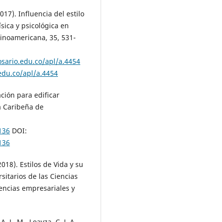
017). Influencia del estilo
ísica y psicológica en
tinoamericana, 35, 531-
osario.edu.co/apl/a.4454
.edu.co/apl/a.4454
ación para edificar
a Caribeña de
136
DOI:
136
2018). Estilos de Vida y su
sitarios de las Ciencias
uencias empresariales y
 A. L. M., Loayza, C. J. A.,