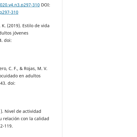
2020.v4.n3.p297-310
DOI:
-p297-310
. K. (2019). Estilo de vida
dultos jóvenes
. doi:
ero, C. F., & Rojas, M. V.
tocuidado en adultos
43. doi:
1). Nivel de actividad
u relación con la calidad
12-119.