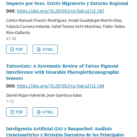
Impacto por Sexo, Estrés Migratorio y Entorno Regional
DOI:
https://doi.org/10.29105/rce-fod.v21i2.187
Carlos Manuel Chacón Rodríguez, Anaid Guadalupe Martín-Díaz,
Fabiola Corvera-Velarde, Yahel Teresa Vichi-Martínez, Pablo Tadeo
Ríos-Gallardo
47-58
PDF
HTML
TattooGate: A Systematic Review of Tattoo Pigment
Interference with Wearable Photoplethysmographic
Sensors
DOI:
https://doi.org/10.29105/rce-fod.v21i2.184
Daniel Rojas-Valverde, Jean Gamboa-Salas
1-12
PDF
HTML
Inteligencia Artificial (IA) y Basquetbol: Análisis
Cienciométrico y Revisión Narrativa de los Principales