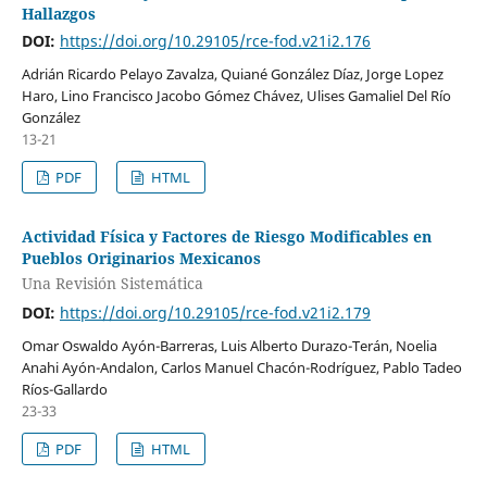
Hallazgos
DOI:
https://doi.org/10.29105/rce-fod.v21i2.176
Adrián Ricardo Pelayo Zavalza, Quiané González Díaz, Jorge Lopez
Haro, Lino Francisco Jacobo Gómez Chávez, Ulises Gamaliel Del Río
González
13-21
PDF
HTML
Actividad Física y Factores de Riesgo Modificables en
Pueblos Originarios Mexicanos
Una Revisión Sistemática
DOI:
https://doi.org/10.29105/rce-fod.v21i2.179
Omar Oswaldo Ayón-Barreras, Luis Alberto Durazo-Terán, Noelia
Anahi Ayón-Andalon, Carlos Manuel Chacón-Rodríguez, Pablo Tadeo
Ríos-Gallardo
23-33
PDF
HTML