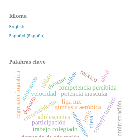
Idioma
English
Español (España)
Palabras clave
méxico
salud
niños
regresión logística
fútbol
autoestima
director
competencia percibida
velocidad
potencia muscular
deporte
consejo técnico
entrenamiento
liga mx
administración
gimnasia aeróbica
tenis
rendimiento
adolescentes
dieta
participación
trabajo colegiado